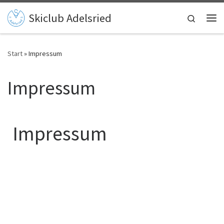
Zum Inhalt springen
Skiclub Adelsried
Search
Me
Start
»
Impressum
Impressum
Impressum